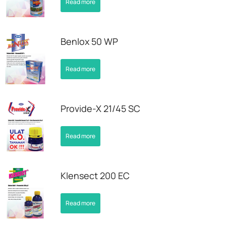
Read more
Benlox 50 WP
Read more
Provide-X 21/45 SC
Read more
Klensect 200 EC
Read more