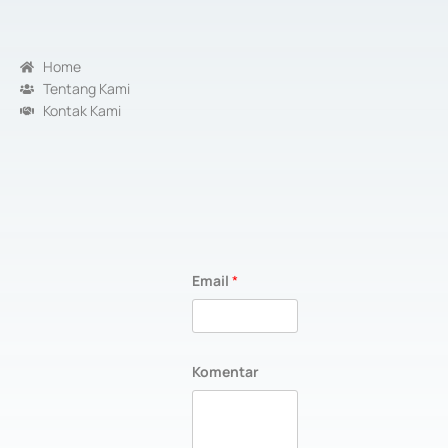
Home
Tentang Kami
Kontak Kami
Email
*
K
Komentar
o
m
e
n
t