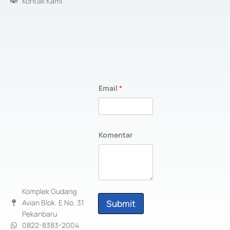
Kontak Kami
Email
*
E
Komentar
m
a
i
l
E
m
a
Komplek Gudang
i
Avian Blok. E No. 31
Submit
l
Pekanbaru
E
m
0822-8383-2004